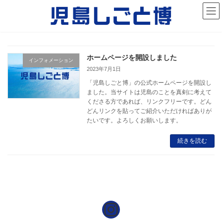
コ
ナ
ン
ビ
テ
ゲ
ン
ー
ツ
シ
へ
ョ
ス
ン
ホームページを開設しました
インフォメーション
キ
に
2023年7月1日
ッ
移
「児島しごと博」の公式ホームページを開設し
プ
動
ました。当サイトは児島のことを真剣に考えて
くださる方であれば、リンクフリーです。どん
どんリンクを貼ってご紹介いただければありが
たいです。よろしくお願いします。
続きを読む
児島しごと博