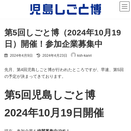
コ
ナ
ン
ビ
テ
ゲ
ン
ー
ツ
シ
へ
ョ
第5回しごと博（2024年10月19
ス
ン
キ
に
日）開催！参加企業募集中
ッ
移
プ
動
最
2024年4月9日
2024年4月23日
ksh-kanri
終
更
新
先月、第4回児島しごと博が行われたところですが、早速、第5回
日
の予定が決まってきております。
時
:
第5回児島しごと博
2024年10月19日開催